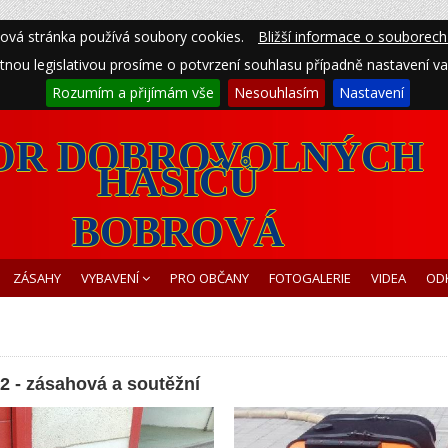
ová stránka používá soubory cookies.
Bližší informace o souborech
atnou legislativou prosíme o potvrzení souhlasu případně nastavení vaš
Rozumím a přijímám vše
Nesouhlasím
Nastavení
OR DOBROVOLNÝCH
HASIČŮ
BOBROVÁ
ZÁSAHY
VYBAVENÍ
PRO OBČANY
FOTOGALERIE
VIDEA
OD
 - zásahová a soutěžní