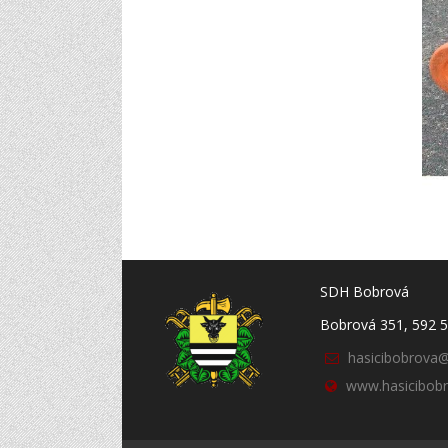
SDH Bobrová
Bobrová 351, 592 
hasicibobrova
www.hasicibobr