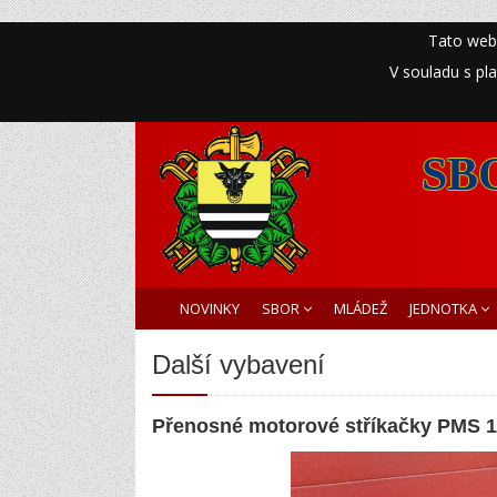
Tato web
V souladu s pl
SB
NOVINKY
SBOR
MLÁDEŽ
JEDNOTKA
Další vybavení
Přenosné motorové stříkačky PMS 12