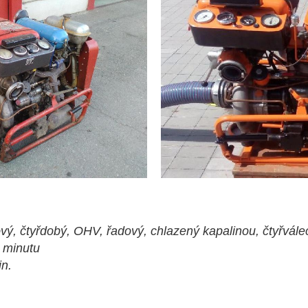
ý, čtyřdobý, OHV, řadový, chlazený kapalinou, čtyřvále
 minutu
in.