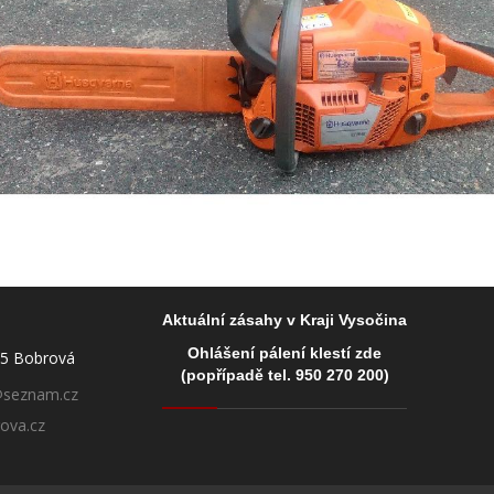
Aktuální zásahy v Kraji Vysočina
Ohlášení pálení klestí zde
55 Bobrová
(popřípadě tel. 950 270 200)
@seznam.cz
ova.cz