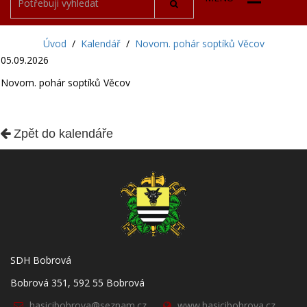
Úvod
/
Kalendář
/
Novom. pohár soptíků Věcov
05.09.2026
Novom. pohár soptíků Věcov
Zpět do kalendáře
SDH Bobrová
Bobrová 351, 592 55 Bobrová
hasicibobrova@seznam.cz
www.hasicibobrova.cz